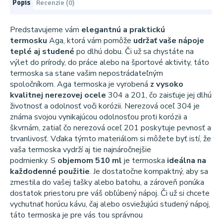
Popis
Recenzie (0)
Predstavujeme vám
elegantnú a praktickú
termosku
Aga, ktorá vám pomôže
udržať vaše nápoje
teplé aj studené
po dlhú dobu. Či už sa chystáte na
výlet do prírody, do práce alebo na športové aktivity, táto
termoska sa stane vašim nepostrádateľným
spoločníkom. Aga termoska je vyrobená
z vysoko
kvalitnej nerezovej ocele
304 a 201, čo zaisťuje jej dlhú
životnosť a odolnosť voči korózii. Nerezová oceľ 304 je
známa svojou vynikajúcou odolnosťou proti korózii a
škvrnám, zatiaľ čo nerezová oceľ 201 poskytuje pevnosť a
trvanlivosť. Vďaka týmto materiálom si môžete byť istí, že
vaša termoska vydrží aj tie najnáročnejšie
podmienky. S
objemom 510 ml
je termoska
ideálna na
každodenné použitie
. Je dostatočne kompaktný, aby sa
zmestila do vašej tašky alebo batohu, a zároveň ponúka
dostatok priestoru pre váš obľúbený nápoj. Či už si chcete
vychutnať horúcu kávu, čaj alebo osviežujúci studený nápoj,
táto termoska je pre vás tou správnou