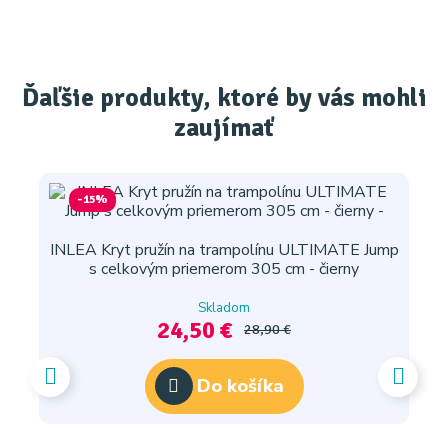
Ďaľšie produkty, ktoré by vás mohli
zaujímať
-15%
INLEA Kryt pružín na trampolínu ULTIMATE Jump
s celkovým priemerom 305 cm - čierny
Skladom
24,50 €
28,90 €
Do košíka
I