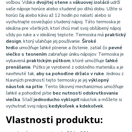
voľbou. Vďaka
dvojitej stene
a
vákuovej izolácii
udrží
vaše nápoje horúce alebo studené po dlhú dobu. Užite si
horúci čaj alebo kávu až 12 hodín po naliatí, alebo si
vychutnajte osviežujúci studený nápoj. Táto termoska je
ideálna pre všetkých, ktorí chcú mať svoj obľúbený nápoj
vždy po ruke a v ideálnej teplote. Termoska má
praktický
design
, ktorý uľahčuje jej používanie.
Široké
hrdlo
umožňuje ľahké plnenie a čistenie, zatiaľ čo
pevné
viečko s tesnením
zabraňuje úniku nápojov. Termoska je
vybavená
praktickým pútkom
, ktoré umožňuje
ľahké
prenášanie
. Pútko je vyrobené z odolného materiálu a je
navrhnuté tak,
aby sa pohodlne držalo v ruke
. Jednou z
hlavných predností tejto termosky je jej
výklopný
náustok na pitie
. Tento šikovný mechanizmus umožňuje
ľahké a pohodlné pitie
bez nutnosti odskrutkovania
viečka
. Stačí
jednoducho vyklopiť
náustok a môžete si
vychutnať svoj nápoj
kedykoľvek a kdekoľvek
.
Vlastnosti produktu: