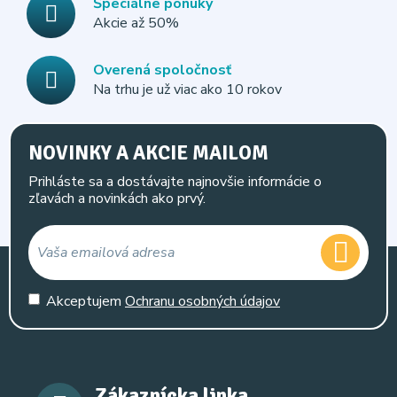
Špeciálne ponuky
Akcie až 50%
Overená spoločnosť
Na trhu je už viac ako 10 rokov
NOVINKY A AKCIE MAILOM
Prihláste sa a dostávajte najnovšie informácie o
zľavách a novinkách ako prvý.
Akceptujem
Ochranu osobných údajov
Zákaznícka linka