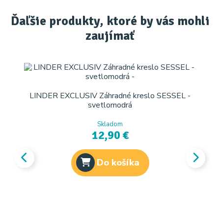
Ďaľšie produkty, ktoré by vás mohli
zaujímať
LINDER EXCLUSIV Záhradné kreslo SESSEL -
svetlomodrá
Skladom
12,90 €
Do košíka
L