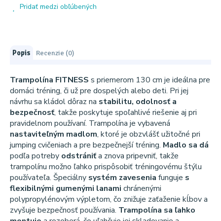
Pridať medzi obľúbených
Popis
Recenzie (0)
Trampolína FITNESS
s priemerom 130 cm je ideálna pre
domáci tréning, či už pre dospelých alebo deti. Pri jej
návrhu sa kládol dôraz na
stabilitu, odolnosť a
bezpečnosť
, takže poskytuje spoľahlivé riešenie aj pri
pravidelnom používaní. Trampolína je vybavená
nastaviteľným madlom
, ktoré je obzvlášť užitočné pri
jumping cvičeniach a pre bezpečnejší tréning.
Madlo sa dá
podľa potreby
odstrániť
a znova pripevniť, takže
trampolínu možno ľahko prispôsobiť tréningovému štýlu
používateľa. Špeciálny
systém zavesenia
funguje
s
flexibilnými gumenými lanami
chránenými
polypropylénovým výpletom, čo znižuje zaťaženie kĺbov a
zvyšuje bezpečnosť používania.
Trampolína sa ľahko
montuje
a rozoberá, čo uľahčuje jej skladovanie a