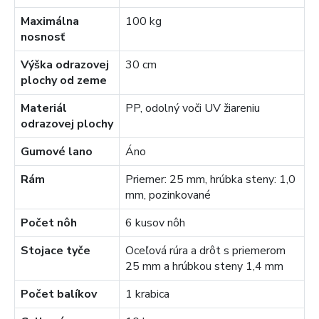
Maximálna
100 kg
nosnosť
Výška odrazovej
30 cm
plochy od zeme
Materiál
PP, odolný voči UV žiareniu
odrazovej plochy
Gumové lano
Áno
Rám
Priemer: 25 mm, hrúbka steny: 1,0
mm, pozinkované
Počet nôh
6 kusov nôh
Stojace tyče
Oceľová rúra a drôt s priemerom
25 mm a hrúbkou steny 1,4 mm
Počet balíkov
1 krabica