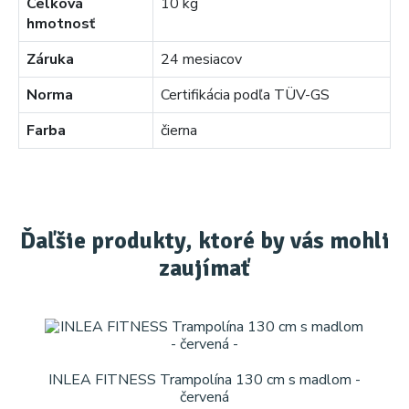
Celková
10 kg
hmotnosť
Záruka
24 mesiacov
Norma
Certifikácia podľa TÜV-GS
Farba
čierna
Ďaľšie produkty, ktoré by vás mohli
zaujímať
INLEA FITNESS Trampolína 130 cm s madlom -
červená