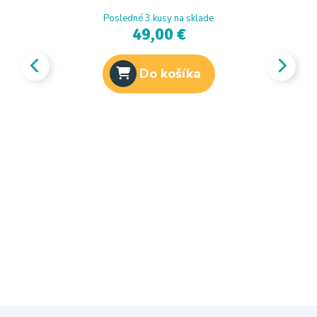
Posledné 3 kusy na sklade
49,00 €
Do košíka
INL