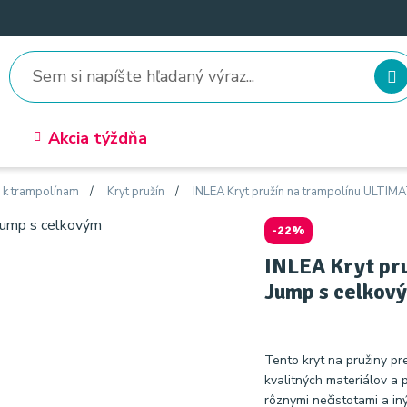
Akcia týždňa
o k trampolínam
Kryt pružín
INLEA Kryt pružín na trampolínu ULTIM
-22%
INLEA Kryt pr
Jump s celkov
Tento kryt na pružiny pr
kvalitných materiálov a 
rôznymi nečistotami a i