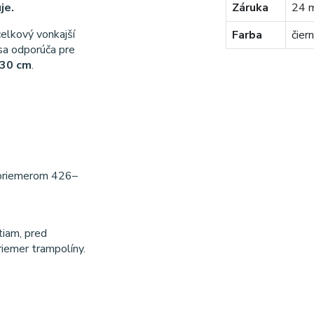
je.
Záruka
24 m
celkový vonkajší
Farba
čier
 sa odporúča pre
30 cm
.
 priemerom 426–
tiam, pred
riemer trampolíny.