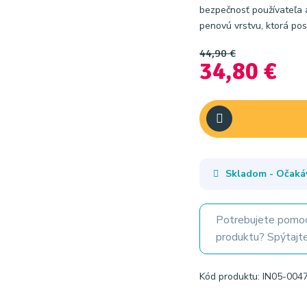
bezpečnosť používateľa a
penovú vrstvu, ktorá posk
44,90 €
34,80 €
Skladom - Očaká
Potrebujete pomoc
produktu? Spýtajte
Kód produktu: IN05-004