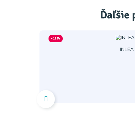
Ďaľšie 
-12%
INLEA 