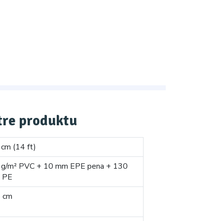
re produktu
cm (14 ft)
 g/m² PVC + 10 mm EPE pena + 130
² PE
5 cm