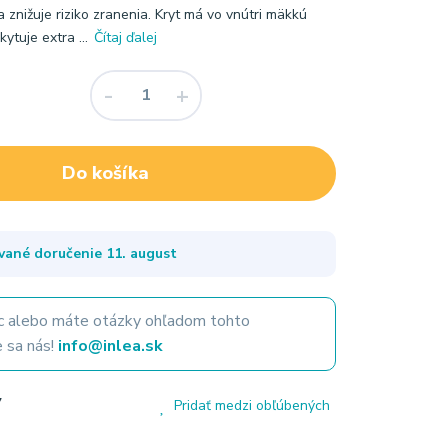
 znižuje riziko zranenia. Kryt má vo vnútri mäkkú
ytuje extra ...
Čítaj ďalej
Do košíka
vané doručenie
11. august
 alebo máte otázky ohľadom tohto
 sa nás!
info@inlea.sk
7
Pridať medzi obľúbených