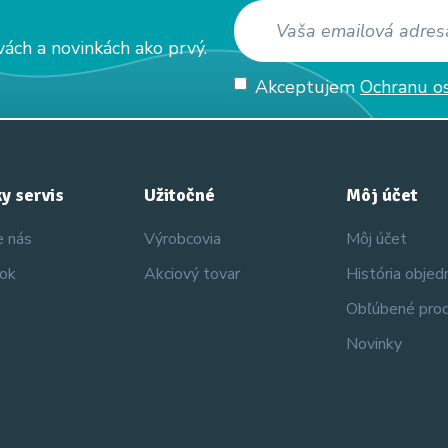
vách a novinkách ako prvý.
Akceptujem
Ochranu o
y servis
Užitočné
Môj účet
e nás
Výrobcovia
Môj účet
nok
Akciový tovar
História obje
Obľúbené pro
Novinky