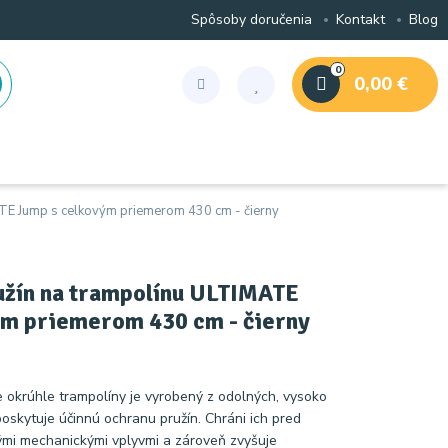
Spôsoby doručenia
Kontakt
Blog
0
0,00 €
ATE Jump s celkovým priemerom 430 cm - čierny
užín na trampolínu ULTIMATE
ým priemerom 430 cm - čierny
e okrúhle trampolíny je vyrobený z odolných, vysoko
poskytuje účinnú ochranu pružín. Chráni ich pred
nými mechanickými vplyvmi a zároveň zvyšuje