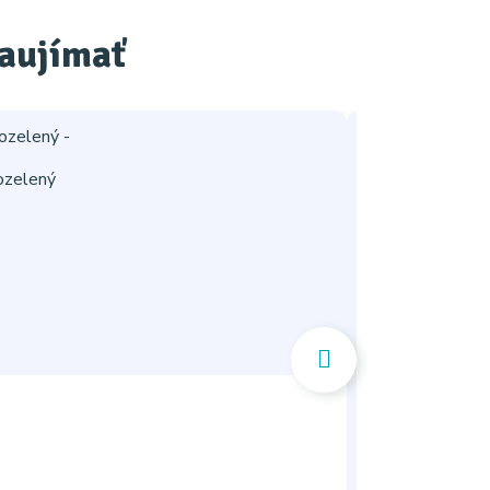
zaujímať
-28%
ozelený