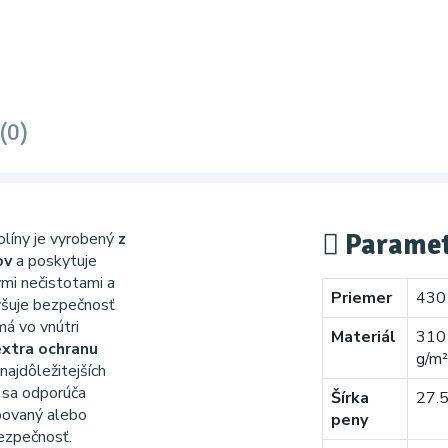
(0)
Paramet
olíny je vyrobený
z
ov
a poskytuje
ymi nečistotami a
Priemer
430 
yšuje bezpečnosť
má vo vnútri
Materiál
310
extra ochranu
g/m
najdôležitejších
 sa odporúča
Šírka
27.
bovaný alebo
peny
bezpečnosť.