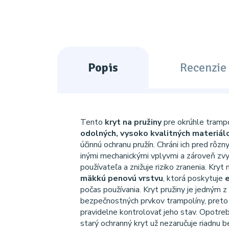
Popis
Recenzie 
Tento
kryt na pružiny
pre okrúhle tramp
odolných, vysoko kvalitných materiál
účinnú ochranu pružín. Chráni ich pred rôzn
inými mechanickými vplyvmi a zároveň zv
používateľa a znižuje riziko zranenia. Kryt 
mäkkú penovú vrstvu
, ktorá poskytuje
počas používania. Kryt pružiny je jedným z 
bezpečnostných prvkov trampolíny, preto
pravidelne kontrolovať jeho stav. Opotre
starý ochranný kryt už nezaručuje riadnu 