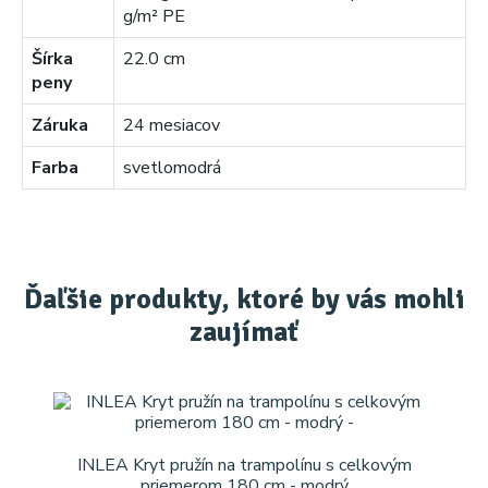
g/m² PE
Šírka
22.0 cm
peny
Záruka
24 mesiacov
Farba
svetlomodrá
Ďaľšie produkty, ktoré by vás mohli
zaujímať
INLEA Kryt pružín na trampolínu s celkovým
priemerom 180 cm - modrý