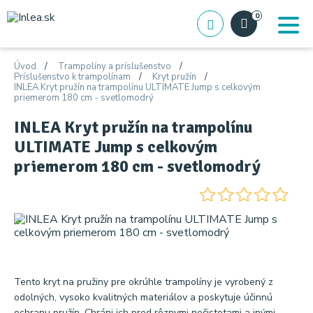
0
Úvod
Trampolíny a príslušenstvo
Príslušenstvo k trampolínam
Kryt pružín
INLEA Kryt pružín na trampolínu ULTIMATE Jump s celkovým
priemerom 180 cm - svetlomodrý
INLEA Kryt pružín na trampolínu
ULTIMATE Jump s celkovým
priemerom 180 cm - svetlomodrý
Tento kryt na pružiny pre okrúhle trampolíny je vyrobený z
odolných, vysoko kvalitných materiálov a poskytuje účinnú
ochranu pružín. Chráni ich pred rôznymi nečistotami a inými