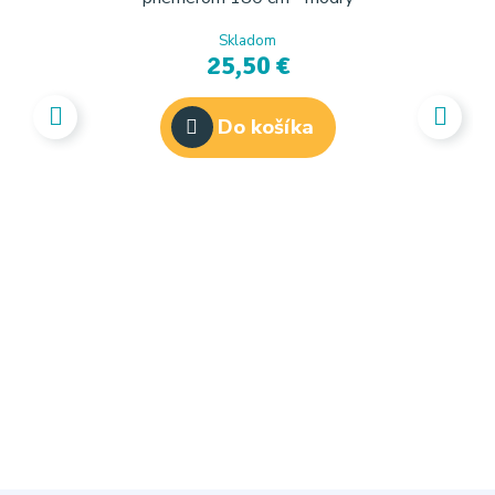
Skladom
25,50 €
Do košíka
I