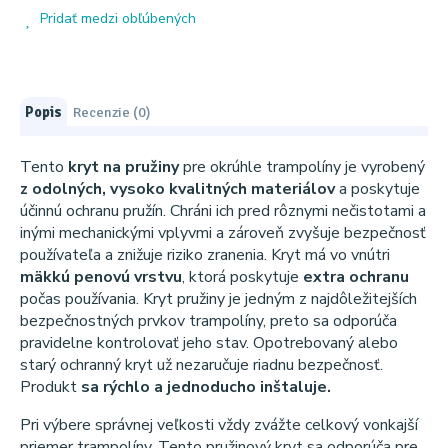
Pridať medzi obľúbených
Popis
Recenzie (0)
Tento
kryt na pružiny
pre okrúhle trampolíny je vyrobený
z odolných, vysoko kvalitných materiálov
a poskytuje
účinnú ochranu pružín. Chráni ich pred rôznymi nečistotami a
inými mechanickými vplyvmi a zároveň zvyšuje bezpečnosť
používateľa a znižuje riziko zranenia. Kryt má vo vnútri
mäkkú penovú vrstvu
, ktorá poskytuje
extra ochranu
počas používania. Kryt pružiny je jedným z najdôležitejších
bezpečnostných prvkov trampolíny, preto sa odporúča
pravidelne kontrolovať jeho stav. Opotrebovaný alebo
starý ochranný kryt už nezaručuje riadnu bezpečnosť.
Produkt
sa rýchlo a jednoducho inštaluje.
Pri výbere správnej veľkosti vždy zvážte celkový vonkajší
priemer trampolíny. Tento pružinový kryt sa odporúča pre