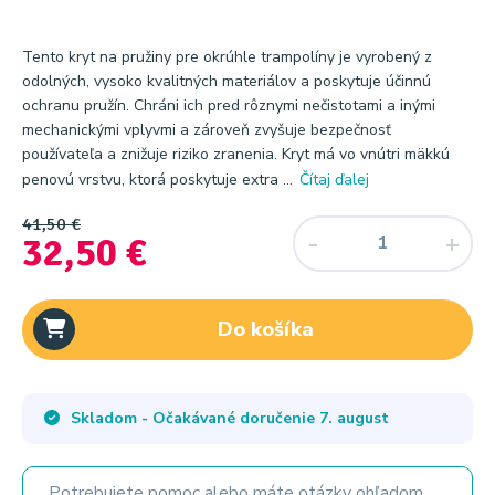
Tento kryt na pružiny pre okrúhle trampolíny je vyrobený z
odolných, vysoko kvalitných materiálov a poskytuje účinnú
ochranu pružín. Chráni ich pred rôznymi nečistotami a inými
mechanickými vplyvmi a zároveň zvyšuje bezpečnosť
používateľa a znižuje riziko zranenia. Kryt má vo vnútri mäkkú
penovú vrstvu, ktorá poskytuje extra ...
Čítaj ďalej
41,50 €
32,50 €
Do košíka
Skladom - Očakávané doručenie
7. august
Potrebujete pomoc alebo máte otázky ohľadom