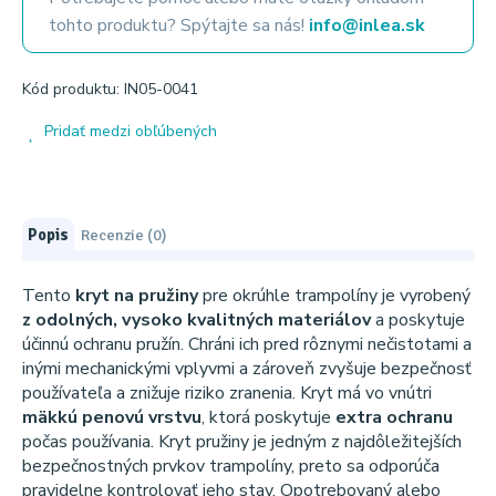
tohto produktu? Spýtajte sa nás!
info@inlea.sk
Kód produktu: IN05-0041
Pridať medzi obľúbených
Popis
Recenzie (0)
Tento
kryt na pružiny
pre okrúhle trampolíny je vyrobený
z odolných, vysoko kvalitných materiálov
a poskytuje
účinnú ochranu pružín. Chráni ich pred rôznymi nečistotami a
inými mechanickými vplyvmi a zároveň zvyšuje bezpečnosť
používateľa a znižuje riziko zranenia. Kryt má vo vnútri
mäkkú penovú vrstvu
, ktorá poskytuje
extra ochranu
počas používania. Kryt pružiny je jedným z najdôležitejších
bezpečnostných prvkov trampolíny, preto sa odporúča
pravidelne kontrolovať jeho stav. Opotrebovaný alebo