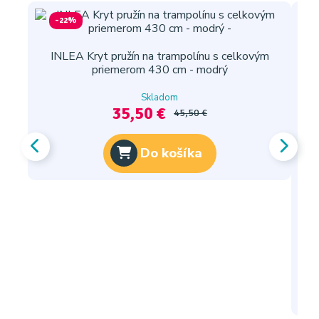
-22%
INLEA Kryt pružín na trampolínu s celkovým
priemerom 430 cm - modrý
Skladom
35,50 €
45,50 €
Do košíka
I