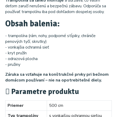
Trampolína sa ľahko montuje
a udržiava, čo vašim
deťom zaručí nerušenú a bezpečnú zábavu. Odporúča sa
používať trampolínu iba pod dohľadom dospelej osoby.
Obsah balenia:
- trampolína (rám, nohy, podporné stĺpiky, chrániče
penových tyčí, skrutky)
- vonkajšia ochranná sieť
- kryt pružín
- odrazová plocha
- pružiny
Záruka sa vzťahuje na konštrukčné prvky pri bežnom
domácom používaní – nie na opotrebiteľné diely.
Parametre produktu
Priemer
500 cm
Typ trampolíny
s vonkajšou ochrannou sieťou