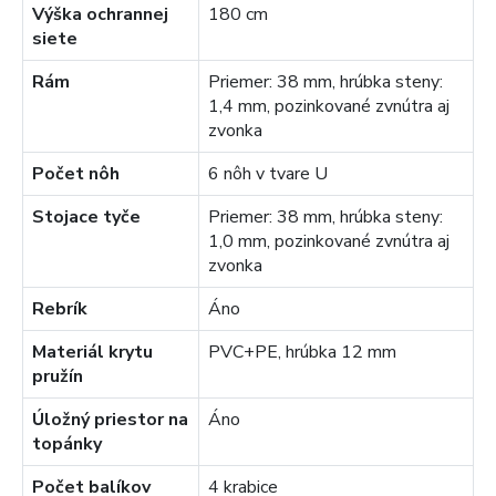
Výška ochrannej
180 cm
siete
Rám
Priemer: 38 mm, hrúbka steny:
1,4 mm, pozinkované zvnútra aj
zvonka
Počet nôh
6 nôh v tvare U
Stojace tyče
Priemer: 38 mm, hrúbka steny:
1,0 mm, pozinkované zvnútra aj
zvonka
Rebrík
Áno
Materiál krytu
PVC+PE, hrúbka 12 mm
pružín
Úložný priestor na
Áno
topánky
Počet balíkov
4 krabice