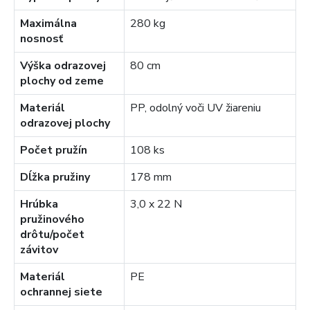
Maximálna
280 kg
nosnosť
Výška odrazovej
80 cm
plochy od zeme
Materiál
PP, odolný voči UV žiareniu
odrazovej plochy
Počet pružín
108 ks
Dĺžka pružiny
178 mm
Hrúbka
3,0 x 22 N
pružinového
drôtu/počet
závitov
Materiál
PE
ochrannej siete