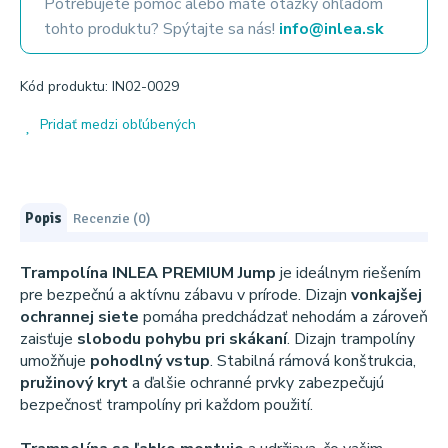
Potrebujete pomoc alebo máte otázky ohľadom
tohto produktu? Spýtajte sa nás!
info@inlea.sk
Kód produktu: IN02-0029
Pridať medzi obľúbených
Popis
Recenzie (0)
Trampolína INLEA PREMIUM Jump
je ideálnym riešením
pre bezpečnú a aktívnu zábavu v prírode. Dizajn
vonkajšej
ochrannej siete
pomáha predchádzať nehodám a zároveň
zaisťuje
slobodu pohybu pri skákaní
. Dizajn trampolíny
umožňuje
pohodlný vstup
. Stabilná rámová konštrukcia,
pružinový kryt
a ďalšie ochranné prvky zabezpečujú
bezpečnosť trampolíny pri každom použití.