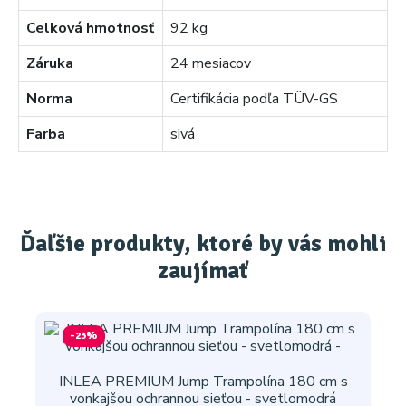
Celková hmotnosť
92 kg
Záruka
24 mesiacov
Norma
Certifikácia podľa TÜV-GS
Farba
sivá
Ďaľšie produkty, ktoré by vás mohli
zaujímať
-23%
INLEA PREMIUM Jump Trampolína 180 cm s
vonkajšou ochrannou sieťou - svetlomodrá