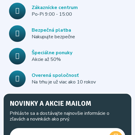
Zákaznícke centrum
Po-Pi 9:00 - 15:00
Bezpečná platba
Nakupujte bezpečne
Špeciálne ponuky
Akcie až 50%
Overená spoločnosť
Na trhu je už viac ako 10 rokov
NOVINKY A AKCIE MAILOM
Prihláste sa a dostávajte najnovšie informácie o
zľavách a novinkách ako prvý.