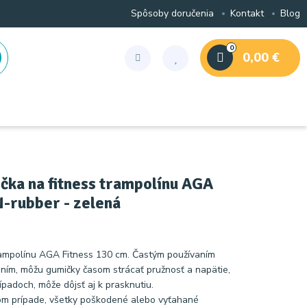
Spôsoby doručenia
Kontakt
Blog
0
0,00 €
ka na fitness trampolínu AGA
rubber - zelená
ampolínu AGA Fitness 130 cm. Častým používaním
aním, môžu gumičky časom strácať pružnosť a napätie,
padoch, môže dôjsť aj k prasknutiu.
om prípade, všetky poškodené alebo vyťahané