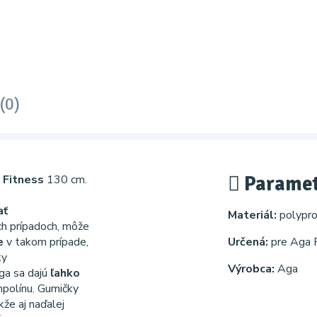
(0)
Paramet
 Fitness
130 cm.
ať
Materiál:
polypro
ch prípadoch, môže
e
v takom prípade,
Určená:
pre Aga 
ky
Výrobca:
Aga
ga sa dajú
ľahko
polínu. Gumičky
akže aj naďalej