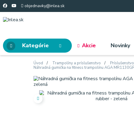
objednavky@inlea.sk
Kategórie
Akcie
Novinky
Úvod
Trampolíny a príslušenstvo
Príslušenstv
Náhradná gumička na fitness trampolínu AGA MR1130GR