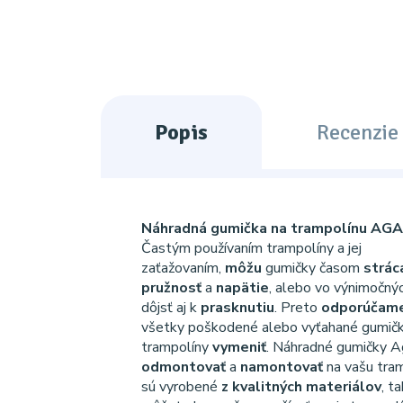
Popis
Recenzie 
Náhradná gumička na trampolínu AGA
Častým používaním trampolíny a jej
zaťažovaním,
môžu
gumičky časom
strác
pružnosť
a
napätie
, alebo vo výnimočný
dôjsť aj k
prasknutiu
. Preto
odporúčam
všetky poškodené alebo vyťahané gumič
trampolíny
vymeniť
. Náhradné gumičky A
odmontovať
a
namontovať
na vašu tram
sú vyrobené
z kvalitných materiálov
, t