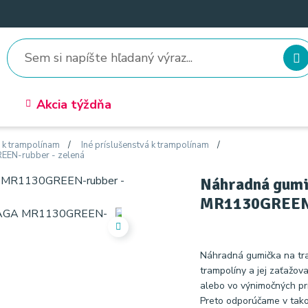
Akcia týždňa
o k trampolínam
Iné príslušenstvá k trampolínam
EEN-rubber - zelená
Náhradná gumič
MR1130GREEN-
Náhradná gumička na tr
trampolíny a jej zaťažov
alebo vo výnimočných prí
Preto odporúčame v tak