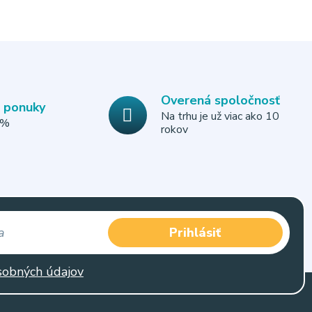
Overená spoločnosť
e ponuky
Na trhu je už viac ako 10
0%
rokov
Prihlásiť
sobných údajov