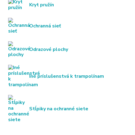
Kryt pružín
Ochranná sieť
Odrazové plochy
Iné príslušenstvá k trampolínam
Stĺpiky na ochranné siete