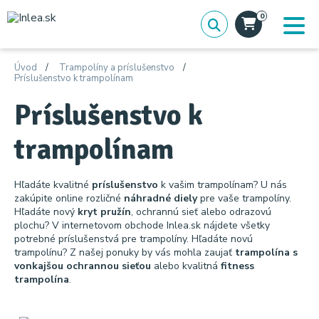
0
Úvod
Trampolíny a príslušenstvo
Príslušenstvo k trampolínam
Príslušenstvo k
trampolínam
Hľadáte kvalitné
príslušenstvo
k vašim trampolínam? U nás
zakúpite online rozličné
náhradné diely
pre vaše trampolíny.
Hľadáte nový
kryt pružín
, ochrannú sieť alebo odrazovú
plochu? V internetovom obchode Inlea.sk nájdete všetky
potrebné príslušenstvá pre trampolíny. Hľadáte novú
trampolínu? Z našej ponuky by vás mohla zaujať
trampolína s
vonkajšou ochrannou sieťou
alebo kvalitná
fitness
trampolína
.