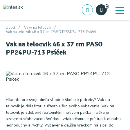
0
Úvod
Vaky na telocvik
Vak na telocvik 46 x 37 cm PASO PP24PU-713 Psíček
Vak na telocvik 46 x 37 cm PASO
PP24PU-713 Psíček
Hľadáte pre svoje dieťa vhodné školské potreby? Vak na
telocvik je dôležitou súčasťou školského vybavenia. Vak na
telocvik je zdobený roztomilým motívom psíčka. Taška je
uzavretá sťahovacou šnúrkou, vďaka čomu je prístup k obsahu
jednoduchý a rýchly. Vybavené ďalším vreckom na zips, do