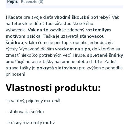
Popis
Recenzie (0)
Hľadáte pre svoje dieťa
vhodné školské potreby
? Vak
na telocvik je dôležitou súčasťou školského
vybavenia.
Vak na telocvik
je zdobený
roztomilým
motívom psíčka
. Taška je uzavretá
sťahovacou
šnúrkou
, vďaka čomu je prístup k obsahu jednoduchý a
rýchly. Vybavené ďalším
vreckom na zips
, do ktorého sa
zmestí niekoľko potrebných vecí. Hrubé,
spletené šnúrky
umožňujú nosenie tašky na ramene alebo chrbte. Zadná
strana tašky je
pokrytá sieťovinou
pre zvýšenie pohodlia
pri nosení.
Vlastnosti produktu:
- kvalitný, príjemný materiál
- sťahovacia šnúrka
- krásny roztomilý motív