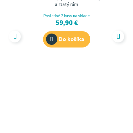
a zlatý rám
Posledné 2 kusy na sklade
59,90 €
Do košíka
INL