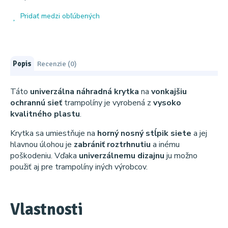
Pridať medzi obľúbených
Popis
Recenzie (0)
Táto
univerzálna náhradná krytka
na
vonkajšiu
ochrannú sieť
trampolíny je vyrobená z
vysoko
kvalitného plastu
.
Krytka sa umiestňuje na
horný nosný stĺpik siete
a jej
hlavnou úlohou je
zabrániť roztrhnutiu
a inému
poškodeniu. Vďaka
univerzálnemu dizajnu
ju možno
použiť aj pre trampolíny iných výrobcov.
Vlastnosti