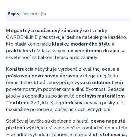
Popis
Recenzie (0)
Elegantný a nadčasový záhradný set
značky
GARDENLINE predstavuje ideálne riešenie pre každého,
kto hľadá kombináciu
klasiky, moderného štýlu a
praktickosti
. Vďaka svojmu
univerzálnemu dizajnu
sa
skvele hodí na balkón, terasu aj do záhrady.
Konštrukcia
nábytku je vyrobená z kvalitnej
ocele s
práškovou povrchovou úpravou
v elegantnej šedo-
čiernej farbe, ktorá zabezpečuje
vysokú odolnosť
voči
poveternostným podmienkam a dlhú životnosť. Sedacie
plochy a operadlá sú potiahnuté o
dolným materiálom
Textilene 2×1
, ktorý je
priedušný
, pevný a poskytuje
maximálne pohodlie aj počas horúcich letných dní.
Stoličky aj lavička sú doplnené o hustú,
pevne napnutú
pletenú výplň
, ktorá zabezpečuje komfortnú oporu tela.
Praktickou výhodou stoličiek je možnosť ich
stohovania,