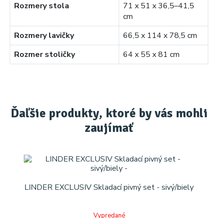
Rozmery stola
71 x 51 x 36,5–41,5
cm
Rozmery lavičky
66,5 x 114 x 78,5 cm
Rozmer stoličky
64 x 55 x 81 cm
Ďaľšie produkty, ktoré by vás mohli
zaujímať
LINDER EXCLUSIV Skladací pivný set - sivý/biely
Vypredané