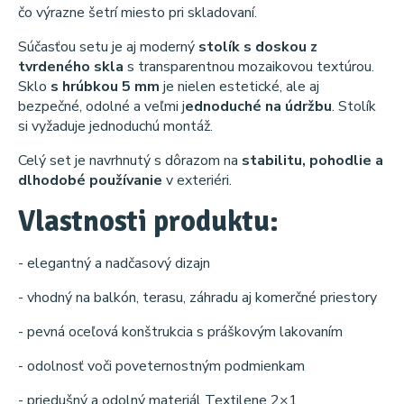
čo výrazne šetrí miesto pri skladovaní.
Súčasťou setu je aj moderný
stolík s doskou z
tvrdeného skla
s transparentnou mozaikovou textúrou.
Sklo
s hrúbkou 5 mm
je nielen estetické, ale aj
bezpečné, odolné a veľmi j
ednoduché na údržbu
. Stolík
si vyžaduje jednoduchú montáž.
Celý set je navrhnutý s dôrazom na
stabilitu, pohodlie a
dlhodobé používanie
v exteriéri.
Vlastnosti produktu:
- elegantný a nadčasový dizajn
- vhodný na balkón, terasu, záhradu aj komerčné priestory
- pevná oceľová konštrukcia s práškovým lakovaním
- odolnosť voči poveternostným podmienkam
- priedušný a odolný materiál Textilene 2×1