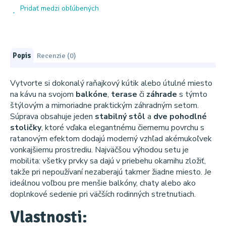
Pridať medzi obľúbených
Popis
Recenzie (0)
Vytvorte si dokonalý raňajkový kútik alebo útulné miesto
na kávu na svojom
balkóne
,
terase
či
záhrade
s týmto
štýlovým a mimoriadne praktickým záhradným setom.
Súprava obsahuje jeden
stabilný stôl
a
dve
pohodlné
stoličky
, ktoré vďaka elegantnému čiernemu povrchu s
ratanovým efektom dodajú moderný vzhľad akémukoľvek
vonkajšiemu prostrediu. Najväčšou výhodou setu je
mobilita: všetky prvky sa dajú v priebehu okamihu zložiť,
takže pri nepoužívaní nezaberajú takmer žiadne miesto. Je
ideálnou voľbou pre menšie balkóny, chaty alebo ako
doplnkové sedenie pri väčších rodinných stretnutiach.
Vlastnosti: