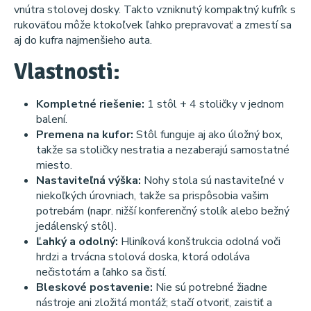
vnútra stolovej dosky. Takto vzniknutý kompaktný kufrík s
rukoväťou môže ktokoľvek ľahko prepravovať a zmestí sa
aj do kufra najmenšieho auta.
Vlastnosti:
Kompletné riešenie:
1 stôl + 4 stoličky v jednom
balení.
Premena na kufor:
Stôl funguje aj ako úložný box,
takže sa stoličky nestratia a nezaberajú samostatné
miesto.
Nastaviteľná výška:
Nohy stola sú nastaviteľné v
niekoľkých úrovniach, takže sa prispôsobia vašim
potrebám (napr. nižší konferenčný stolík alebo bežný
jedálenský stôl).
Ľahký a odolný:
Hliníková konštrukcia odolná voči
hrdzi a trvácna stolová doska, ktorá odoláva
nečistotám a ľahko sa čistí.
Bleskové postavenie:
Nie sú potrebné žiadne
nástroje ani zložitá montáž; stačí otvoriť, zaistiť a