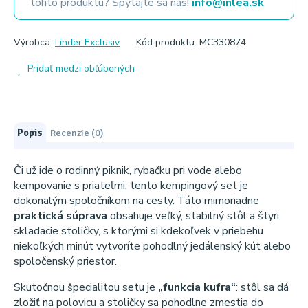
tohto produktu? Spýtajte sa nás!
info@inlea.sk
Výrobca:
Linder Exclusiv
Kód produktu: MC330874
Pridať medzi obľúbených
Popis
Recenzie (0)
Či už ide o rodinný piknik, rybačku pri vode alebo
kempovanie s priateľmi, tento kempingový set je
dokonalým spoločníkom na cesty. Táto mimoriadne
praktická súprava
obsahuje veľký, stabilný stôl a štyri
skladacie stoličky, s ktorými si kdekoľvek v priebehu
niekoľkých minút vytvoríte pohodlný jedálenský kút alebo
spoločenský priestor.
Skutočnou špecialitou setu je
„funkcia kufra“
: stôl sa dá
zložiť na polovicu a stoličky sa pohodlne zmestia do