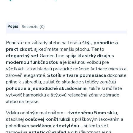
Popis
Recenzie (0)
Prineste do záhrady alebo na terasu
štýl, pohodlie a
praktickosť
, aj keď máte menšiu plochu. Tento
elegantný set
Garden Line spája
klasický dizajn s
modernou funkčnosťou
a je ideálnou voľbou pre
všetkých, ktorí hľadajú praktické riešenie šetriace miesto a
zároveň elegantné.
Stolík v tvare polmesiaca
dokonale
priľne k zábradliu, zatiaľ čo skladacie stoličky zaručujú
pohodlie a jednoduché skladovanie
, takže si môžete
vytvoriť harmonickú a štýlovú relaxačnú zónu v záhrade
alebo na terase.
Vďaka odolným materiálom –
tvrdenému 5 mm sklu
,
stabilnej
oceľovej konštrukcii
s práškovým lakovaním a
pohodlným
sedákom z textylénu
– si tento set
zachováva
estetický vzhľad
a dlhú životnosť aj pri