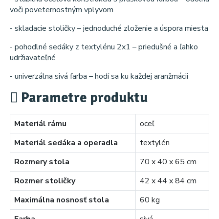
voči poveternostným vplyvom
- skladacie stoličky – jednoduché zloženie a úspora miesta
- pohodlné sedáky z textylénu 2x1 – priedušné a ľahko
udržiavateľné
- univerzálna sivá farba – hodí sa ku každej aranžmácii
Parametre produktu
Materiál rámu
oceľ
Materiál sedáka a operadla
textylén
Rozmery stola
70 x 40 x 65 cm
Rozmer stoličky
42 x 44 x 84 cm
Maximálna nosnosť stola
60 kg