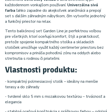
každodennom vonkajšom používaní.
Univerzálna sivá
farba
ľahko zapadne do akejkoľvek aranžmácii a prepojí
set s ďalším záhradným nábytkom, čím vytvoríte jednotný
a funkčný priestor na relax.
Tento balkónový set Garden Line je perfektnou voľbou
pre všetkých, ktorí oceňujú komfort, štýl a praktickosť,
pretože spojenie kompaktného stolíka a skladacích
stoličiek umožňuje využiť každý centimeter priestoru bez
kompromisov a prináša pohodlnú zónu na oddych alebo
stretnutia s rodinou či priateľmi.
Vlastnosti produktu:
- kompaktný polmesiacový stolík – ideálny na menšie
terasy a do záhrady
- tvrdené sklo 5 mm s mozaikovou textúrou – trvácnosť a
elegancia
- stabilná oceľová konštrukcia s práškovou farbou – odolná