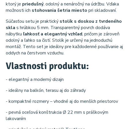
ktorý je
priedušný
, odolný a nenáročný na údržbu. Vďaka
možnosti ich
stohovania šetria miesto
pri skladovaní.
Súčasťou setu je praktický
stolík s doskou z tvrdeného
skla
s hrúbkou 5 mm. Transparentný povrch dodáva
nábytku
ľahkosť a elegantný vzhľad
, pričom je zároveň
odolný a ľahko sa čistí. Stolík je určený na jednoduchú
montáž. Tento set je ideálny pre každodenné používanie aj
oddych na čerstvom vzduchu.
Vlastnosti produktu:
- elegantný a moderný dizajn
- ideálny na balkón, terasu aj do záhrady
- kompaktné rozmery – vhodné aj do menších priestorov
- pevná oceľová konštrukcia Ø 22 mm s práškovým
lakovaním