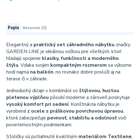
Popis
Recenzie (0)
Elegantný a
praktický set záhradného nábytku
značky
GARDEN LINE je ideálnou voľbou pre všetkých, ktorí
hľadajú spojenie
klasiky, funkčnosti a moderného
štýlu
. Vďaka svojim
kompaktným rozmerom
sa výborne
hodí najmä
na balkón
, no rovnako dobre poslúži aj na
terase či v záhrade.
Jednoduchý dizajn v kombinácii so
štýlovou, hustou
pletenou výplňou
pôsobí moderne a zároveň poskytuje
vysoký komfort pri sedení
. Konštrukcia nábytku je
vyrobená
z ocele s práškovou povrchovou úpravou
,
ktorá zabezpečuje
pevnosť, stabilitu a odolnosť
voči
poveternostným podmienkam.
Stoličky sú potiahnuté kvalitným
materiálom Textilene
,