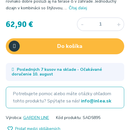
rovnako dobre poslúži aj na terase či v záhrade. Jednoduchý
dizajn v kombinácii so štýlovou, ...
Čítaj ďalej
62,90 €
Do košíka
Posledných 7 kusov na sklade - Očakávané
doručenie
10. august
Potrebujete pomoc alebo máte otázky ohľadom
tohto produktu? Spýtajte sa nás!
info@inlea.sk
Výrobca:
GARDEN LINE
Kód produktu: SAD5895
Pridať medzi obľúbených