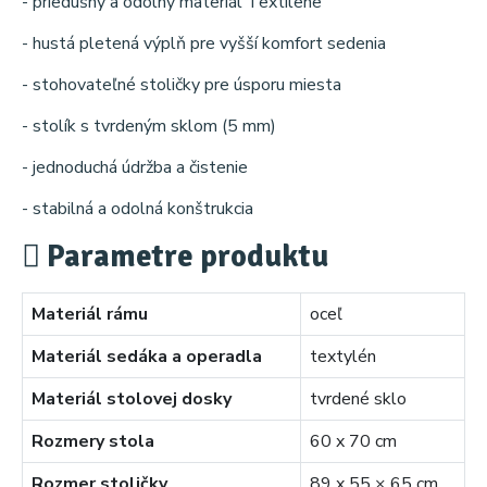
- priedušný a odolný materiál Textilene
- hustá pletená výplň pre vyšší komfort sedenia
- stohovateľné stoličky pre úsporu miesta
- stolík s tvrdeným sklom (5 mm)
- jednoduchá údržba a čistenie
- stabilná a odolná konštrukcia
Parametre produktu
Materiál rámu
oceľ
Materiál sedáka a operadla
textylén
Materiál stolovej dosky
tvrdené sklo
Rozmery stola
60 x 70 cm
Rozmer stoličky
89 x 55 × 65 cm