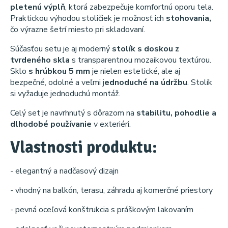
pletenú výplň
, ktorá zabezpečuje komfortnú oporu tela.
Praktickou výhodou stoličiek je možnosť ich
stohovania,
čo výrazne šetrí miesto pri skladovaní.
Súčasťou setu je aj moderný
stolík s doskou z
tvrdeného skla
s transparentnou mozaikovou textúrou.
Sklo
s hrúbkou 5 mm
je nielen estetické, ale aj
bezpečné, odolné a veľmi j
ednoduché na údržbu
. Stolík
si vyžaduje jednoduchú montáž.
Celý set je navrhnutý s dôrazom na
stabilitu, pohodlie a
dlhodobé používanie
v exteriéri.
Vlastnosti produktu:
- elegantný a nadčasový dizajn
- vhodný na balkón, terasu, záhradu aj komerčné priestory
- pevná oceľová konštrukcia s práškovým lakovaním