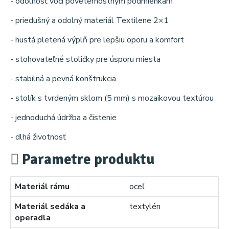
- odolnosť voči poveternostným podmienkam
- priedušný a odolný materiál Textilene 2×1
- hustá pletená výplň pre lepšiu oporu a komfort
- stohovateľné stoličky pre úsporu miesta
- stabilná a pevná konštrukcia
- stolík s tvrdeným sklom (5 mm) s mozaikovou textúrou
- jednoduchá údržba a čistenie
- dlhá životnosť
Parametre produktu
Materiál rámu
oceľ
Materiál sedáka a
textylén
operadla