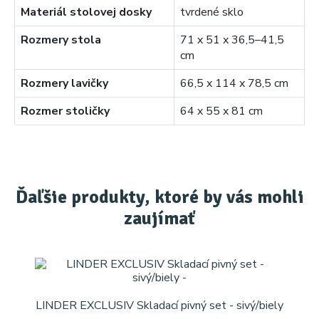
Materiál stolovej dosky
tvrdené sklo
Rozmery stola
71 x 51 x 36,5–41,5
cm
Rozmery lavičky
66,5 x 114 x 78,5 cm
Rozmer stoličky
64 x 55 x 81 cm
Ďaľšie produkty, ktoré by vás mohli
zaujímať
LINDER EXCLUSIV Skladací pivný set - sivý/biely