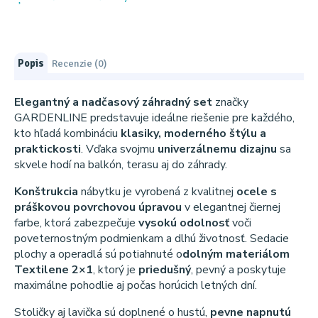
Popis
Recenzie (0)
Elegantný a nadčasový záhradný set
značky
GARDENLINE predstavuje ideálne riešenie pre každého,
kto hľadá kombináciu
klasiky, moderného štýlu a
praktickosti
. Vďaka svojmu
univerzálnemu dizajnu
sa
skvele hodí na balkón, terasu aj do záhrady.
Konštrukcia
nábytku je vyrobená z kvalitnej
ocele s
práškovou povrchovou úpravou
v elegantnej čiernej
farbe, ktorá zabezpečuje
vysokú odolnosť
voči
poveternostným podmienkam a dlhú životnosť. Sedacie
plochy a operadlá sú potiahnuté o
dolným materiálom
Textilene 2×1
, ktorý je
priedušný
, pevný a poskytuje
maximálne pohodlie aj počas horúcich letných dní.
Stoličky aj lavička sú doplnené o hustú,
pevne napnutú