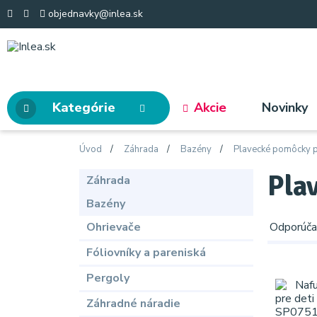
objednavky@inlea.sk
Kategórie
Akcie
Novinky
Úvod
Záhrada
Bazény
Plavecké pomôcky p
Pla
Záhrada
Bazény
Ohrievače
Odporúč
Fóliovníky a pareniská
Pergoly
Záhradné náradie