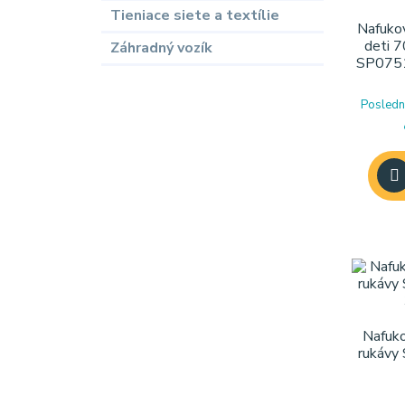
Tieniace siete a textílie
Nafukov
deti 7
Záhradný vozík
SP0751
Posledn
Nafuko
rukáv