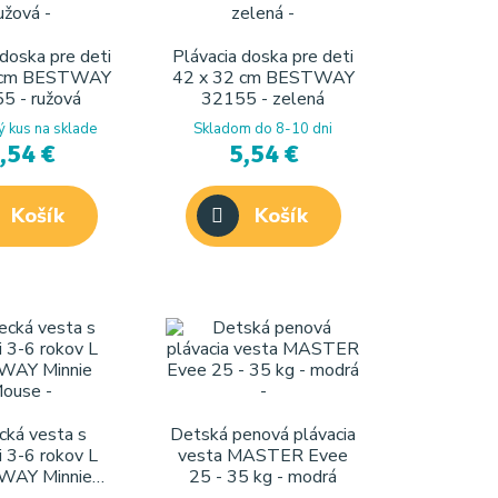
 doska pre deti
Plávacia doska pre deti
2 cm BESTWAY
42 x 32 cm BESTWAY
5 - ružová
32155 - zelená
 kus na sklade
Skladom do 8-10 dni
,54 €
5,54 €
Košík
Košík
cká vesta s
Detská penová plávacia
 3-6 rokov L
vesta MASTER Evee
AY Minnie
25 - 35 kg - modrá