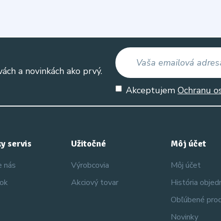
vách a novinkách ako prvý.
Akceptujem
Ochranu o
y servis
Užitočné
Môj účet
e nás
Výrobcovia
Môj účet
nok
Akciový tovar
História obje
Obľúbené pro
Novinky