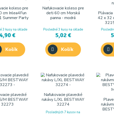
acie koleso pre
Nafukovacie koleso pre
0 cm Inlea4Fun
deti 60 cm Morská
Plávacia
 Summer Party
panna - modrá
42 x 3
3215
é 3 kusy na sklade
Posledné 3 kusy na sklade
Posledný
4,90 €
5,02 €
5
Košík
Košík
vacie plavecké
Nafukovacie plavecké
y S/M BESTWAY
rukávy L/XL BESTWAY
Plave
32273
32274
rukávmi
BESTW
Posledných 7 kusov na