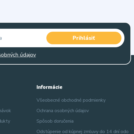
Prihlásiť
sobných údajov
Informácie
Všeobecné obchodné podmienky
dnávok
Ochrana osobných údajov
dukty
Spôsob doručenia
Odstúpenie od kúpnej zmluvy do 14 dní odo