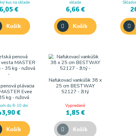
ný kus na sklade
sklade
Sklado
6,05 €
6,66 €
2
Košík
Košík
Nafukovací vankúšik 38 x
penová plávacia
25 cm BESTWAY
 MASTER Evee
52127 - žltý
35 kg - ružová
om do 8-10 dni
Vypredané
43,90 €
1,85 €
Košík
Košík