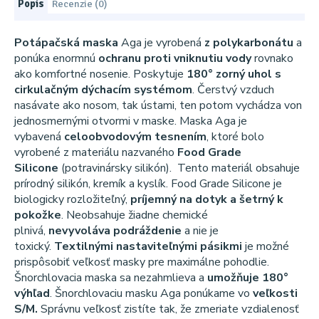
Popis
Recenzie (0)
Potápačská maska
​​Aga je vyrobená
z polykarbonátu
a
ponúka enormnú
ochranu proti vniknutiu vody
rovnako
ako komfortné nosenie. Poskytuje
180° zorný uhol s
cirkulačným dýchacím systémom
. Čerstvý vzduch
nasávate ako nosom, tak ústami, ten potom vychádza von
jednosmernými otvormi v maske. Maska Aga je
vybavená
celoobvodovým tesnením
, ktoré bolo
vyrobené z materiálu nazvaného
Food Grade
Silicone
(potravinársky silikón). Tento materiál obsahuje
prírodný silikón, kremík a kyslík. Food Grade Silicone je
biologicky rozložiteľný,
príjemný na dotyk a šetrný k
pokožke
. Neobsahuje žiadne chemické
plnivá,
nevyvoláva podráždenie
a nie je
toxický.
Textilnými nastaviteľnými pásikmi
je možné
prispôsobiť veľkosť masky pre maximálne pohodlie.
Šnorchlovacia maska ​​sa nezahmlieva a
umožňuje 180°
výhľad
. Šnorchlovaciu masku Aga ponúkame vo
veľkosti
S/M.
Správnu veľkosť zistíte tak, že zmeriate vzdialenosť