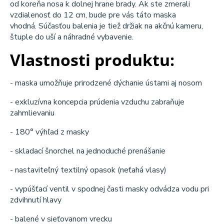
od koreňa nosa k dolnej hrane brady. Ak ste zmerali
vzdialenosť do 12 cm, bude pre vás táto maska ​​
vhodná. Súčasťou balenia je tiež držiak na akčnú kameru,
štuple do uší a náhradné vybavenie.
Vlastnosti produktu:
- maska umožňuje prirodzené dýchanie ústami aj nosom
- exkluzívna koncepcia prúdenia vzduchu zabraňuje
zahmlievaniu
- 180° výhľad z masky
- skladací šnorchel na jednoduché prenášanie
- nastaviteľný textilný opasok (neťahá vlasy)
- vypúšťací ventil v spodnej časti masky odvádza vodu pri
zdvihnutí hlavy
- balené v sieťovanom vrecku