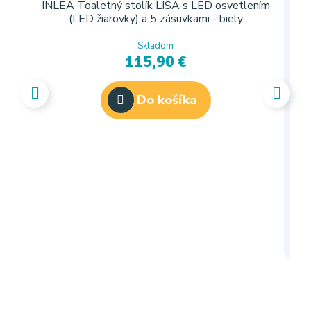
INLEA Toaletný stolík LISA s LED osvetlením
(LED žiarovky) a 5 zásuvkami - biely
Skladom
115,90 €
Do košíka
I