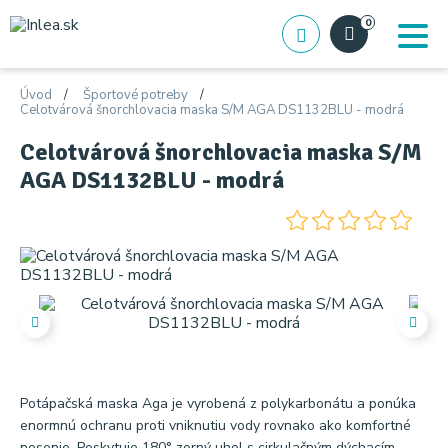
0
Úvod
Športové potreby
Celotvárová šnorchlovacia maska ​​S/M AGA DS1132BLU - modrá
Celotvárová šnorchlovacia maska ​​S/M
AGA DS1132BLU - modrá
Potápačská maska ​​Aga je vyrobená z polykarbonátu a ponúka
enormnú ochranu proti vniknutiu vody rovnako ako komfortné
nosenie. Poskytuje 180° zorný uhol s cirkulačným dýchacím