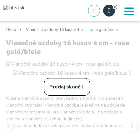
0
Úvod
Vianočné ozdoby 16 kusov 4 cm - rose gold/biele
Vianočné ozdoby 16 kusov 4 cm - rose
gold/biele
Predaj skončil.
Krásne vianočné ozdoby pre všetkých, ktorí si chcú spestriť
vianočný stromček. Vianočná ozdoba je ideálna na zdobenie
vianočného stromčeka, pre vianočnú výzdobu, na zdobenie
vencov a vianočných ikebán. Jedinečný
dizajn ozdôb dodáva každej vianočnej dekorácii nádheru a ...